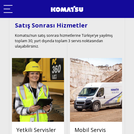
Satış Sonrası Hizmetler
Komatsu Ayrıcalığın Olsun
(YENİ)
Komatsu’nun satış sonrası hizmetlerine Türkiye’ye yayılmış
Ürünler
toplam 30, yurt dışında toplam 3 servis noktasından
(YENİ)
ulaşabilirsiniz.
Akıllı Sistemler
Sektörel Çözümler
Satış Sonrası Hizmetler
Kiralama Hizmetleri
2. El
Hakkımızda
Kampanyalar
Yetkili Servisler
Mobil Servis