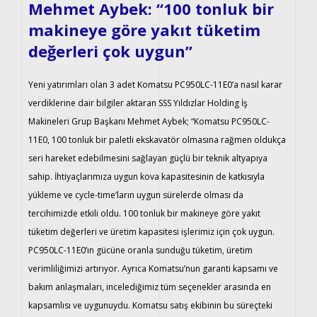
Mehmet Aybek: “100 tonluk bir
makineye göre yakıt tüketim
değerleri çok uygun”
Yeni yatırımları olan 3 adet Komatsu PC950LC-11E0’a nasıl karar
verdiklerine dair bilgiler aktaran SSS Yıldızlar Holding İş
Makineleri Grup Başkanı Mehmet Aybek; “Komatsu PC950LC-
11E0, 100 tonluk bir paletli ekskavatör olmasına rağmen oldukça
seri hareket edebilmesini sağlayan güçlü bir teknik altyapıya
sahip. İhtiyaçlarımıza uygun kova kapasitesinin de katkısıyla
yükleme ve cycle-time’ların uygun sürelerde olması da
tercihimizde etkili oldu. 100 tonluk bir makineye göre yakıt
tüketim değerleri ve üretim kapasitesi işlerimiz için çok uygun.
PC950LC-11E0’ın gücüne oranla sunduğu tüketim, üretim
verimliliğimizi artırıyor. Ayrıca Komatsu’nun garanti kapsamı ve
bakım anlaşmaları, incelediğimiz tüm seçenekler arasında en
kapsamlısı ve uygunuydu. Komatsu satış ekibinin bu süreçteki