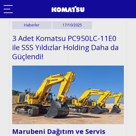
Haberler
17/10/2025
Komatsu Ayrıcalığın Olsun
(YENİ)
3 Adet Komatsu PC950LC-11E0
Ürünler
(YENİ)
ile SSS Yıldızlar Holding Daha da
Akıllı Sistemler
Güçlendi!
Sektörel Çözümler
Satış Sonrası Hizmetler
Kiralama Hizmetleri
2. El
Hakkımızda
Kampanyalar
Marubeni Dağıtım ve Servis