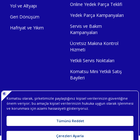
Online Yedek Parça Teklifi
Yol ve Altyapı
Yedek Parça Kampanyaları
Geri Dönüşüm
Servis ve Bakım
Hafriyat ve Yıkım
Kampanyaları
Ücretsiz Makina Kontrol
Hizmeti
Yetkili Servis Noktaları
Komatsu Mini Yetkili Satış
Bayileri
Çerez Politikası
Aydınlatma Metni
Kullanıcı Sözleşmesi
Arama
hatsApp
Form Gönder
Servisler
Mini Servisler
Veri Sahibi Başvuru Metni
KVK Ana Politikası
Gizlilik Sözleşmesi