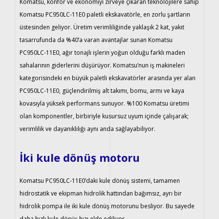
Komatsu, konfor ve ekonomiyi zirveye çıkaran teknolojilere sahip
Komatsu PC950LC-11E0 paletli ekskavatörle, en zorlu şartların
üstesinden geliyor. Üretim verimliliğinde yaklaşık 2 kat, yakıt
tasarrufunda da %40’a varan avantajlar sunan Komatsu
PC950LC-11E0, ağır tonajlı işlerin yoğun olduğu farklı maden
sahalarının giderlerini düşürüyor. Komatsu’nun iş makineleri
kategorisindeki en büyük paletli ekskavatörler arasında yer alan
PC950LC-11E0, güçlendirilmiş alt takımı, bomu, armı ve kaya
kovasıyla yüksek performans sunuyor. %100 Komatsu üretimi
olan komponentler, birbiriyle kusursuz uyum içinde çalışarak;
verimlilik ve dayanıklılığı aynı anda sağlayabiliyor.
İki kule dönüş motoru
Komatsu PC950LC-11E0’daki kule dönüş sistemi, tamamen
hidrostatik ve ekipman hidrolik hattından bağımsız, ayrı bir
hidrolik pompa ile iki kule dönüş motorunu besliyor. Bu sayede
daha hızlı kule dönüş hızı elde ediliyor.