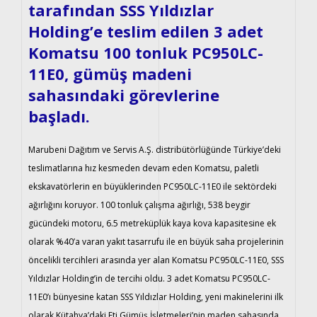
Haberler
tarafından SSS Yıldızlar
Holding’e teslim edilen 3 adet
İletişim
Komatsu 100 tonluk PC950LC-
11E0, gümüş madeni
sahasındaki görevlerine
başladı.
Marubeni Dağıtım ve Servis A.Ş. distribütörlüğünde Türkiye’deki
teslimatlarına hız kesmeden devam eden Komatsu, paletli
ekskavatörlerin en büyüklerinden PC950LC-11E0 ile sektördeki
ağırlığını koruyor. 100 tonluk çalışma ağırlığı, 538 beygir
gücündeki motoru, 6.5 metreküplük kaya kova kapasitesine ek
olarak %40’a varan yakıt tasarrufu ile en büyük saha projelerinin
öncelikli tercihleri arasında yer alan Komatsu PC950LC-11E0, SSS
Yıldızlar Holding’in de tercihi oldu. 3 adet Komatsu PC950LC-
11E0’ı bünyesine katan SSS Yıldızlar Holding, yeni makinelerini ilk
olarak Kütahya’daki Eti Gümüş İşletmeleri’nin maden sahasında