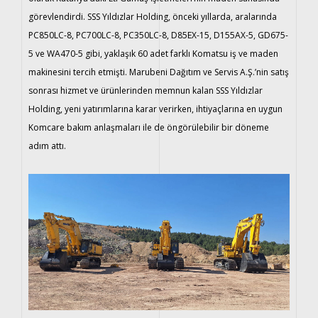
görevlendirdi. SSS Yıldızlar Holding, önceki yıllarda, aralarında
PC850LC-8, PC700LC-8, PC350LC-8, D85EX-15, D155AX-5, GD675-
5 ve WA470-5 gibi, yaklaşık 60 adet farklı Komatsu iş ve maden
makinesini tercih etmişti. Marubeni Dağıtım ve Servis A.Ş.’nin satış
sonrası hizmet ve ürünlerinden memnun kalan SSS Yıldızlar
Holding, yeni yatırımlarına karar verirken, ihtiyaçlarına en uygun
Komcare bakım anlaşmaları ile de öngörülebilir bir döneme
adım attı.